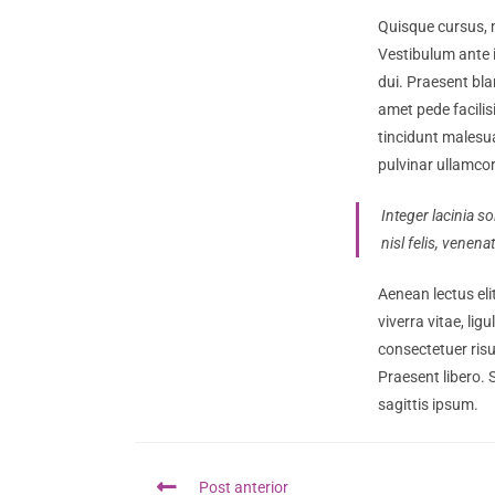
Quisque cursus, 
Vestibulum ante i
dui. Praesent bla
amet pede facilis
tincidunt malesua
pulvinar ullamcorp
Integer lacinia s
nisl felis, venena
Aenean lectus elit
viverra vitae, li
consectetuer risu
Praesent libero. 
sagittis ipsum.
Ler
Post anterior