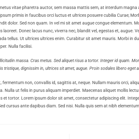
metus vitae pharetra auctor, sem massa mattis sem, at interdum magna 
psum primis in faucibus orci luctus et ultrices posuere cubilia Curae; Morb
ndit dolor. Sed non quam. In vel mi sit amet augue congue elementum. Mor
is laoreet. Donec lacus nunc, viverra nec, blandit vel, egestas et, augue. 
da tellus. Ut ultrices ultrices enim. Curabitur sit amet mauris. Morbi in du
er. Nulla facilisi.
ollicitudin massa. Cras metus. Sed aliquet risus a tortor. Integer id quam. Mo
tis tristique, dignissim in, ultrices sit amet, augue. Proin sodales libero eget a
, fermentum non, convallis id, sagittis at, neque. Nullam mauris orci, aliquet
gula. Nulla ut felis in purus aliquam imperdiet. Maecenas aliquet mollis lec
s et tortor. Lorem ipsum dolor sit amet, consectetur adipiscing elit. Integ
Sed cursus ante dapibus diam. Sed nisi. Nulla quis sem at nibh elementum