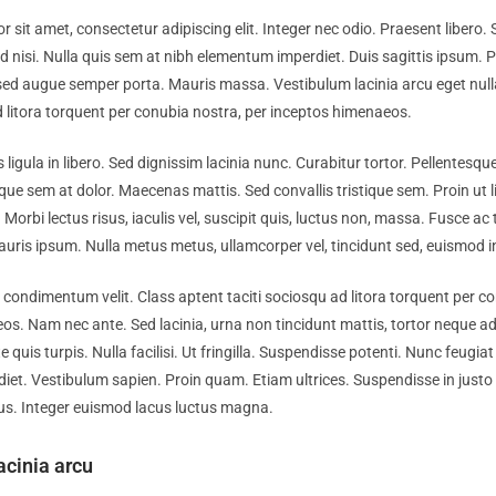
 sit amet, consectetur adipiscing elit. Integer nec odio. Praesent libero.
 nisi. Nulla quis sem at nibh elementum imperdiet. Duis sagittis ipsum. 
 sed augue semper porta. Mauris massa. Vestibulum lacinia arcu eget null
d litora torquent per conubia nostra, per inceptos himenaeos.
 ligula in libero. Sed dignissim lacinia nunc. Curabitur tortor. Pellentesq
que sem at dolor. Maecenas mattis. Sed convallis tristique sem. Proin ut l
 Morbi lectus risus, iaculis vel, suscipit quis, luctus non, massa. Fusce ac t
Mauris ipsum. Nulla metus metus, ullamcorper vel, tincidunt sed, euismod in
condimentum velit. Class aptent taciti sociosqu ad litora torquent per co
s. Nam nec ante. Sed lacinia, urna non tincidunt mattis, tortor neque ad
quis turpis. Nulla facilisi. Ut fringilla. Suspendisse potenti. Nunc feugiat 
iet. Vestibulum sapien. Proin quam. Etiam ultrices. Suspendisse in just
tus. Integer euismod lacus luctus magna.
acinia arcu