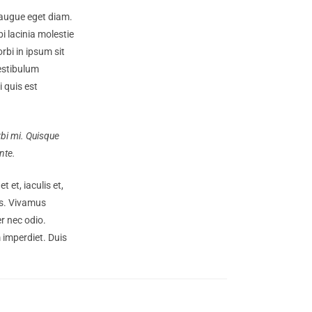
augue eget diam.
i lacinia molestie
bi in ipsum sit
Vestibulum
i quis est
rbi mi. Quisque
nte.
 et, iaculis et,
tus. Vivamus
er nec odio.
 imperdiet. Duis