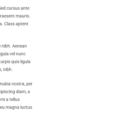
 Sed cursus ante
Praesent mauris.
a. Class aptent
ue nibh. Aenean
igula vel nunc
urpis quis ligula
, nibh.
nubia nostra, per
ipiscing diam, a
mi a tellus
o eu magna luctus