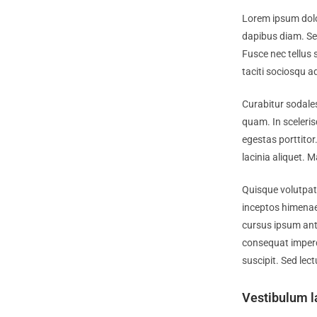
Lorem ipsum dolor
dapibus diam. Sed
Fusce nec tellus
taciti sociosqu a
Curabitur sodales
quam. In sceleris
egestas porttitor.
lacinia aliquet. 
Quisque volutpat 
inceptos himenaeo
cursus ipsum ante 
consequat imperd
suscipit. Sed lec
Vestibulum l