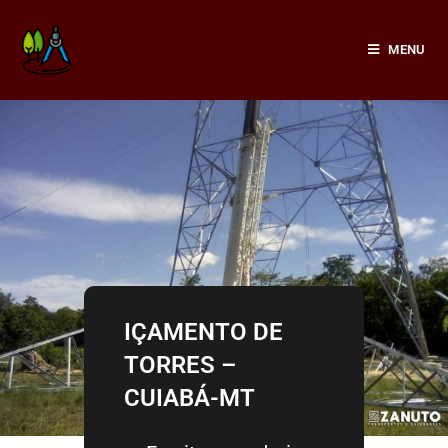
Ir
para
MENU
o
conteúdo
IÇAMENTO DE
TORRES –
CUIABÁ-MT