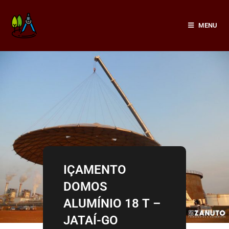
Ir
para
MENU
o
conteúdo
IÇAMENTO
DOMOS
ALUMÍNIO 18 T –
JATAÍ-GO