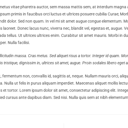
metus vitae pharetra auctor, sem massa mattis sem, at interdum magna 
psum primis in faucibus orci luctus et ultrices posuere cubilia Curae; Morb
ndit dolor. Sed non quam. In vel mi sit amet augue congue elementum. Mor
is laoreet. Donec lacus nunc, viverra nec, blandit vel, egestas et, augue. 
da tellus. Ut ultrices ultrices enim. Curabitur sit amet mauris. Morbi in du
er. Nulla facilisi.
ollicitudin massa. Cras metus. Sed aliquet risus a tortor. Integer id quam. Mo
tis tristique, dignissim in, ultrices sit amet, augue. Proin sodales libero eget a
, fermentum non, convallis id, sagittis at, neque. Nullam mauris orci, aliquet
gula. Nulla ut felis in purus aliquam imperdiet. Maecenas aliquet mollis lec
s et tortor. Lorem ipsum dolor sit amet, consectetur adipiscing elit. Integ
Sed cursus ante dapibus diam. Sed nisi. Nulla quis sem at nibh elementum