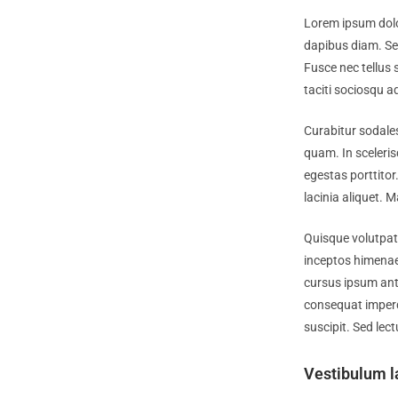
Lorem ipsum dolor
dapibus diam. Sed
Fusce nec tellus
taciti sociosqu a
Curabitur sodales
quam. In sceleris
egestas porttitor.
lacinia aliquet. 
Quisque volutpat 
inceptos himenaeo
cursus ipsum ante 
consequat imperd
suscipit. Sed lec
Vestibulum l