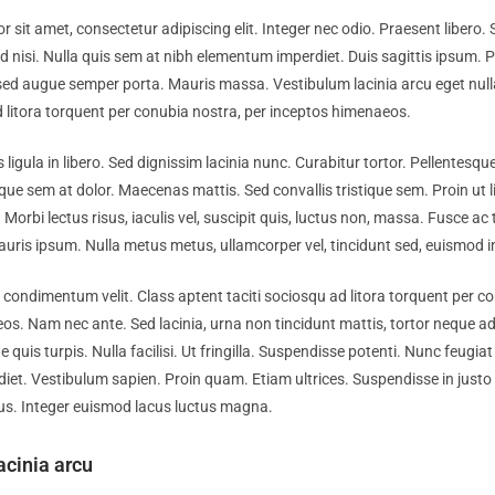
 sit amet, consectetur adipiscing elit. Integer nec odio. Praesent libero.
 nisi. Nulla quis sem at nibh elementum imperdiet. Duis sagittis ipsum. 
 sed augue semper porta. Mauris massa. Vestibulum lacinia arcu eget null
d litora torquent per conubia nostra, per inceptos himenaeos.
 ligula in libero. Sed dignissim lacinia nunc. Curabitur tortor. Pellentesq
que sem at dolor. Maecenas mattis. Sed convallis tristique sem. Proin ut l
 Morbi lectus risus, iaculis vel, suscipit quis, luctus non, massa. Fusce ac t
Mauris ipsum. Nulla metus metus, ullamcorper vel, tincidunt sed, euismod in
condimentum velit. Class aptent taciti sociosqu ad litora torquent per co
s. Nam nec ante. Sed lacinia, urna non tincidunt mattis, tortor neque ad
quis turpis. Nulla facilisi. Ut fringilla. Suspendisse potenti. Nunc feugiat 
iet. Vestibulum sapien. Proin quam. Etiam ultrices. Suspendisse in just
tus. Integer euismod lacus luctus magna.
acinia arcu