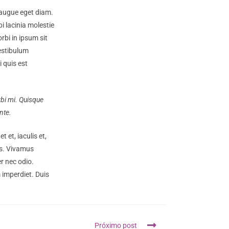
augue eget diam.
i lacinia molestie
bi in ipsum sit
Vestibulum
i quis est
rbi mi. Quisque
nte.
 et, iaculis et,
tus. Vivamus
er nec odio.
 imperdiet. Duis
Próximo post