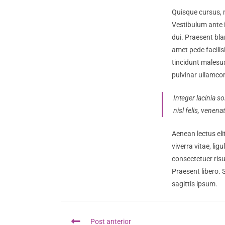
Quisque cursus, 
Vestibulum ante i
dui. Praesent bla
amet pede facilis
tincidunt malesua
pulvinar ullamcorp
Integer lacinia s
nisl felis, venena
Aenean lectus elit
viverra vitae, li
consectetuer risu
Praesent libero. 
sagittis ipsum.
Ler
Post anterior