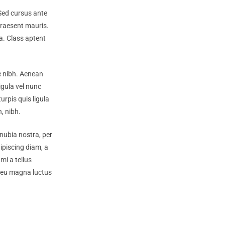
 Sed cursus ante
Praesent mauris.
a. Class aptent
ue nibh. Aenean
igula vel nunc
urpis quis ligula
, nibh.
nubia nostra, per
ipiscing diam, a
mi a tellus
o eu magna luctus