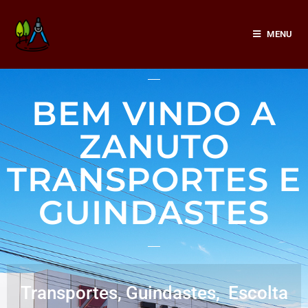
MENU
BEM VINDO A
ZANUTO
TRANSPORTES E
GUINDASTES
Transportes, Guindastes, Escolta