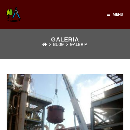
Ir
para
MENU
o
conteúdo
GALERIA
>
BLOG
>
GALERIA